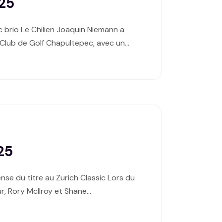
025
c brio Le Chilien Joaquin Niemann a
u Club de Golf Chapultepec, avec un…
25
se du titre au Zurich Classic Lors du
r, Rory McIlroy et Shane…