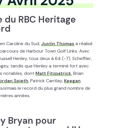
7 Avril 2025
e du RBC Heritage
ord
 en Caroline du Sud,
Justin Thomas
a réalisé
u parcours de Harbour Town Golf Links. Avec
ussell Henley, tous deux à 64 (-7). Scheffler,
gey, tandis que Henley a terminé fort avec
urs notables, dont
Matt Fitzpatrick
, Brian
ordan Spieth
, Patrick Cantlay,
Keegan
ésormais le record du plus grand nombre de
nières années.
y Bryan pour