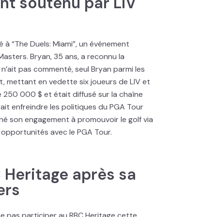
nt soutenu par LIV
é à “The Duels: Miami”, un événement
Masters. Bryan, 35 ans, a reconnu la
 n’ait pas commenté, seul Bryan parmi les
 mettant en vedette six joueurs de LIV et
e 250 000 $ et était diffusé sur la chaîne
it enfreindre les politiques du PGA Tour
ligné son engagement à promouvoir le golf via
 opportunités avec le PGA Tour.
 Heritage après sa
ers
 ne pas participer au RBC Heritage cette