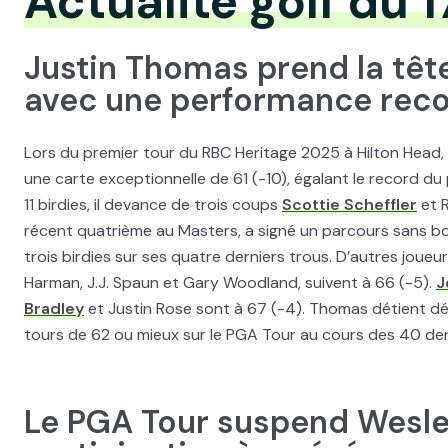
Actualité golf du 1
Justin Thomas prend la têt
avec une performance rec
Lors du premier tour du RBC Heritage 2025 à Hilton Head,
une carte exceptionnelle de 61 (-10), égalant le record d
11 birdies, il devance de trois coups
Scottie Scheffler
et R
récent quatrième au Masters, a signé un parcours sans bo
trois birdies sur ses quatre derniers trous. D’autres joue
Harman, J.J. Spaun et Gary Woodland, suivent à 66 (-5).
J
Bradley
et Justin Rose sont à 67 (-4). Thomas détient d
tours de 62 ou mieux sur le PGA Tour au cours des 40 der
Le PGA Tour suspend Wesle